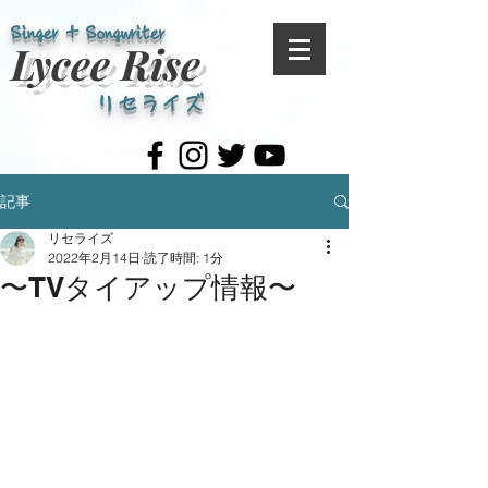
Singer + Songwriter​
Lycee Rise
リセライズ
記事
リセライズ
2022年2月14日
読了時間: 1分
〜TVタイアップ情報〜