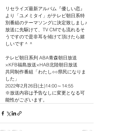
リセライズ最新アルバム『優しい恋』
より「ユメミタイ」がテレビ朝日系特
別番組のテーマソングに決定致しまし♪
放送に先駆けて、TV CMでも流れるそ
うですので是非耳を傾けて頂けたら嬉
しいです＾＾
テレビ朝日系列 ABA青森朝日放送
×KFB福島放送×HAB北陸朝日放送
共同制作番組「わたし○○県民になりま
した」
2022年2月26日(土)14:00～14:55
※放送内容は予告なしに変更となる可
能性がございます。