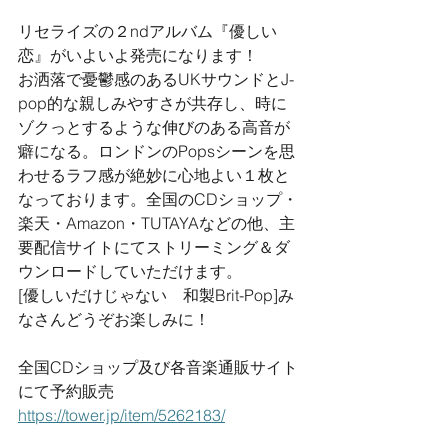
リセライズの２ndアルバム『優しい
恋』がいよいよ発売になります！
お洒落で憂鬱感のあるUKサウンドとJ-
pop的な親しみやすさが共存し、時に
ゾクっとするような伸びのある高音が
癖になる。ロンドンのPopsシーンを思
わせるラフ感が絶妙に心地よい１枚と
なっております。全国のCDショップ・
楽天・Amazon・TUTAYAなどの他、主
要配信サイトにてストリーミング＆ダ
ウンロードしていただけます。
[優しいだけじゃない　和製Brit-Pop]み
なさんどうぞお楽しみに！
​全国CDショップ及び各音楽通販サイト
にて予約販売
https://tower.jp/item/5262183/