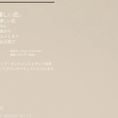
優しい恋』
優しい恋
Boy
道のり
.ユメミタイ
.お元気で
発売元：Grove End Studio
,650 円（税込）
ョップ・オンラインストアにて発売
にてダウンロードしていただけます。
庭​
t Master No.13