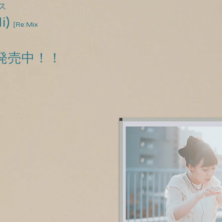
ス
i)
[Re:Mix
売
中
！！