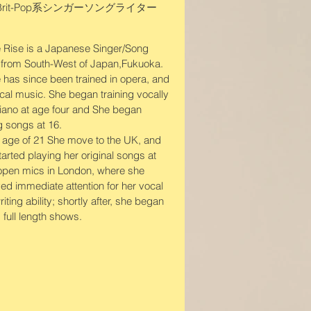
rit-Pop系シンガーソングライター
ee Rise
 Rise is a Japanese Singer/Song
 Rise is a Japanese Singer/Song
r from South-West of Japan,Fukuoka.
r from South-West of Japan,Fukuoka.
 has since been trained in opera, and
 has since been trained in opera, and
ical music. She began training vocally
ical music. She began training vocally
iano at age four and She began
iano at age four and She began
ng songs at 16.
g songs at 16.
e age of 21 She move to the UK, and
e age of 21 She move to the UK, and
tarted playing her original songs at
arted playing her original songs at
 open mics in London, where she
 open mics in London, where she
ved immediate attention for her vocal
ved immediate attention for her vocal
iting ability; shortly after, she began
iting ability; shortly after, she began
g full length shows.
 full length shows.
セライズ
市出身