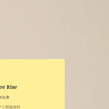
ee Rise
市出身
o
ドン仕込みの