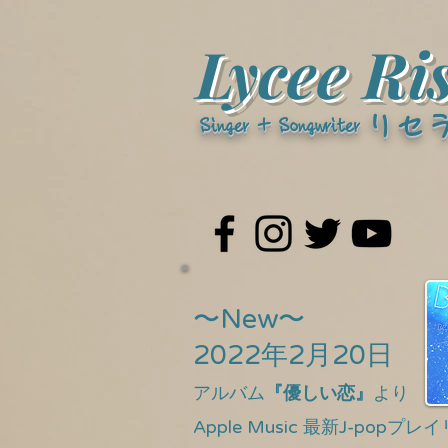
Lycee Ri
リセ
Singer + Songwriter​
〜New〜
2022年2月20日
アルバム
『優しい恋
』
より
Apple Music 最新J-popプレ