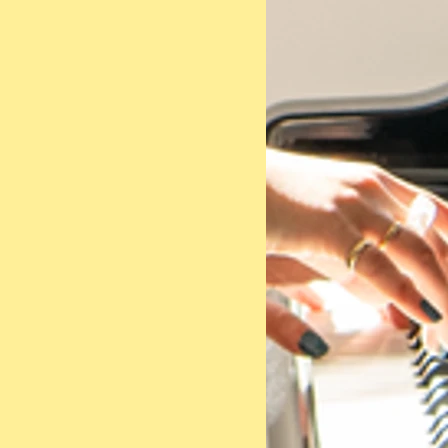
仏語のLycée(学校)が語源の本
ローマ字の綴りがRiseであるため英
ではライズ(rάɪz)と呼ばれることも
ためステージネームとした。
頃からクラシック音楽に親しみ、
時代は音楽科で声楽を専攻しなが
、自らロックバンドを結成し、地
岡のライブハウスにて活動。
楽大学ではJazz/Popular学科でボ
ルを学び、在学中、ゴスペルグル
Angelsに参加し老舗ライブハウス
al Horseにてワンマンライブを行っ
後、単身渡英し、Londonにて音楽
を開始。
tech and Guiter institute Londonに
ーカル、作曲などを学び、 London
ブやShowcaseに出演しながら、シ
ーゾングライターとして活動を続
。
後2008年よりリセライズとして東