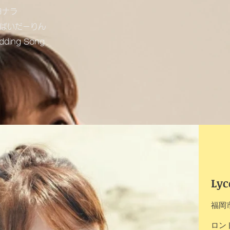
ヨナラ
っばいだーりん
dding Song
Lyc
福岡
Bi
ロン