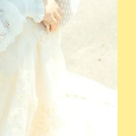
リセは
名。
語圏
多い
幼い
高校
らも
元福
大阪音
ーカ
ープ
Roy
た。
卒業
活動
Vocal
てボ
のパ
ンガ
ける
帰国