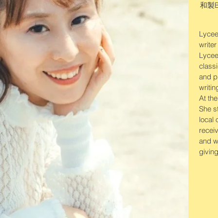
和製B
Lyc
Lycee
Lycee
write
write
Lycee
Lycee
class
class
and p
and p
writi
writin
At th
At th
She s
She st
local
local
recei
recei
and wr
and wr
givin
giving
リ
福岡