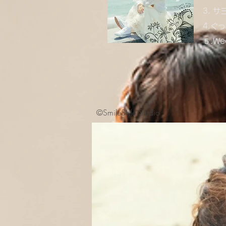
3. サ
4.ぐ
​５.We
©SmileStyle Studio