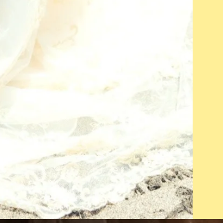
京で
音楽
ため
休止
動再