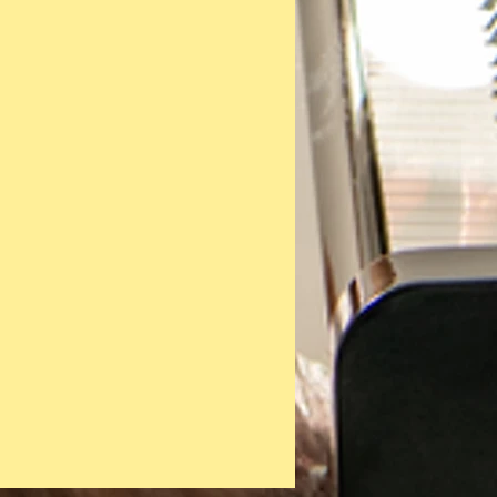
のLive活動をスタート。
療法に関心をもち、心理学を学ぶ
に早稲田大学へ編入。一時活動を
したのち、卒業後の2019年より活
開を果たす。