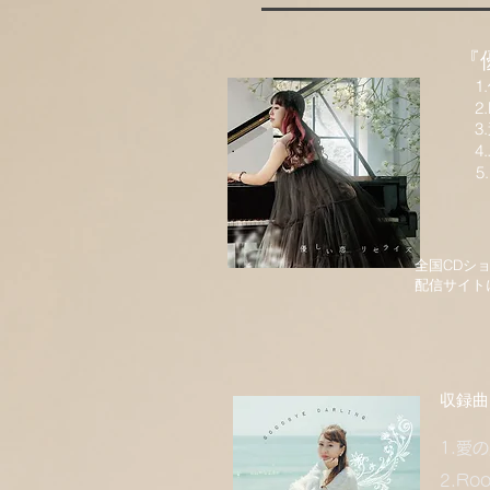
『
1.
2.
3.
4
5
価格​1
全国CDシ
配信サイト
​収録曲
1.愛の
2.Roo